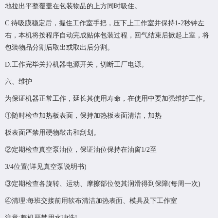
地拉出平整覆盖在包装物品的上方同时吸住。
C.待吸膜稳定后，握住工作室手把，压下上工作室并保持1-2秒钟左
右，本机将按程序自动完成贴体包装过程，回气结束后掀起上室，将
包装物品分割后取出或取出后分割。
D.工作完毕关掉机器电源开关，切断工厂电源。
六、维护
为保证机器正常工作，延长其使用寿命，在使用中要加强维护工作。
①随时检查加热板表面，保持加热板表面清洁，加热
板表面严禁用硬物敲击和刮划。
②定期检查真空泵油位，保证油位保持在油窗1/2至
3/4位置(详见真空泵说明书)
③定期检查各旋转、运动、摩擦部位使其润滑得到保障(每周一次)
④清理:每班交接前用软布清洁加热表面、模具及下工作室
注意:整机严禁用水冲洗!