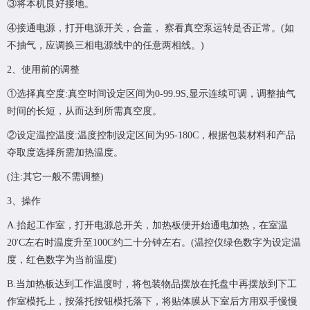
③将本机良好接地。
④接通电源，打开电源开关，合盖， 察看真空泵运转是否正常。(如
不抽气，应调换三相电源线中的任意两相线。)
2、使用前的调整
①选择真空度:真空时间设定区间为0-99.9S,显示连续可调，调整抽气
时间的长短，从而达到所需真空度。
②设定温控温度:温度控制设定区间为95-180C，根据包装材料和产品
夺取度选择所需加热温度。
(注:其它一般不需调整)
3、操作
A.抬起工作室，打开电源总开关，加热板便开始通电加热，在室温
20'C左右时温度升至100C约二十分钟左右。(温控仪绿色数字为设定温
度，红色数字为当前温度)
B.当加热板达到工作温度时，将包装物品摆放在托盘中再摆放到下工
作室模托上，按落托按钮模托落下，将贴体膜从下室后方用双手慢慢